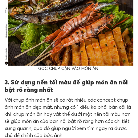
GÓC CHỤP CẬN VÀO MÓN ĂN
3. Sử dụng nền tối màu để giúp món ăn nổi
bật rõ ràng nhất
Với chụp ảnh món ăn sẽ có rất nhiều các concept chụp
ảnh món ăn đẹp mắt, nhưng có 1 điều ko phải bàn cãi là
khi chụp món ăn hay vật thể dưới một nền tối màu hơn
sẽ giúp món ăn của bạn nổi bật rõ ràng hơn các chi tiết
xung quanh, qua đó giúp người xem tìm ngay ra được
chủ đề chính của bức ảnh