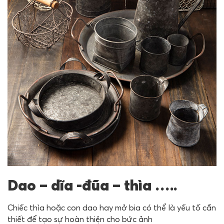
Dao – dĩa -đũa – thìa …..
Chiếc thìa hoặc con dao hay mở bia có thể là yếu tố cần
thiết để tạo sự hoàn thiện cho bức ảnh