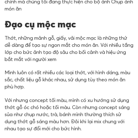
chính mà chúng tôi đang thực hiện cho bộ ảnh Chụp ảnh
món ăn
Đạo cụ mộc mạc
Thớt, những mảnh gỗ, giấy, vải mộc mạc là những thứ
dễ dàng để tạo sự ngon mắt cho món ăn. Với nhiều tầng
lớp cho bức ảnh tạo độ sâu cho bối cảnh và hiệu ứng
bắt mắt với người xem
Mình luôn có rất nhiều các loại thớt, với hình dáng, màu
sắc, chất liệu gỗ khác nhau, sử dụng tùy theo món ăn
phù hợp.
Với nhưng concept tối màu, mình có xu hướng sử dụng
thớt gỗ óc chó hoặc tối màu. Còn nhưng concept sáng
sủa như chụp nước, trà, bánh mình thường thích sử
dụng thớt gỗ sáng màu hơn. Đôi khi lại mix chung với
nhau tạo sự đổi mới cho bức hình.