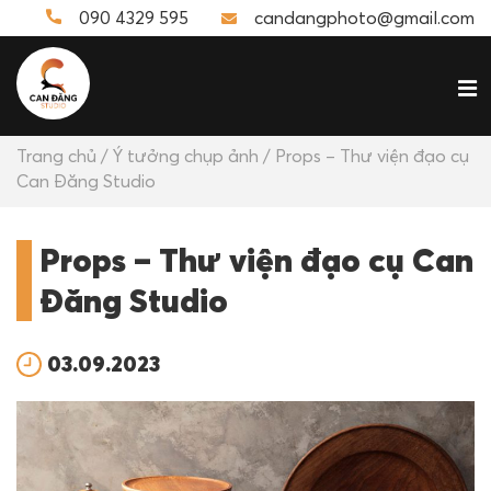
090 4329 595
candangphoto@gmail.com
Trang chủ
/
Ý tưởng chụp ảnh
/ Props – Thư viện đạo cụ
Can Đăng Studio
Props – Thư viện đạo cụ Can
Đăng Studio
03.09.2023