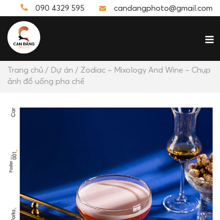
090 4329 595
candangphoto@gmail.com
Trang chủ
/
Dự án
/ Zodiac – Mixology And Wine – Chụp
ảnh đồ uống pha chế