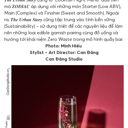
mà 𝒁𝑶𝑫𝑰𝑨𝑪 áp dụng với những món Starter (Low ABV),
Main (Complex) và Finisher (Sweet and Smooth). Ngoài
ra, 𝑻𝒉𝒆 𝑼𝒓𝒃𝒂𝒏 𝑺𝒕𝒐𝒓𝒚 cũng tập trung vào tính bền vững
(Sustainability) – sử dụng triệt để các nguyên liệu để làm
nên những loại edible garnish pairing cùng đồ uống và
hướng tới khái niệm Zero Waste trong mô hình quầy bar.
Photo: Minh Hiếu
Stylist – Art Director: Can Đăng
Can Đăng Studio