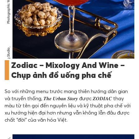
Zodiac – Mixology And Wine –
Chụp ảnh đồ uống pha chế
So với những menu trước mang thiên hướng dân gian
và truyền thống, 𝑻𝒉𝒆 𝑼𝒓𝒃𝒂𝒏 𝑺𝒕𝒐𝒓𝒚 được 𝒁𝑶𝑫𝑰𝑨𝑪 thay
màu từ tên gọi đến nguyên liệu và kỹ thuật pha chế với
xu hướng hiện đại hơn nhưng vẫn không lẫn đâu được
chất “đời” của văn hóa Việt.