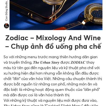
Zodiac – Mixology And Wine
– Chụp ảnh đồ uống pha chế
So với những menu trước mang thiên hướng dân gian
và truyền thống, 𝑻𝒉𝒆 𝑼𝒓𝒃𝒂𝒏 𝑺𝒕𝒐𝒓𝒚 được 𝒁𝑶𝑫𝑰𝑨𝑪 thay
màu từ tên gọi đến nguyên liệu và kỹ thuật pha chế với
xu hướng hiện đại hơn nhưng vẫn không lẫn đâu được
chất “đời” của văn hóa Việt. Những câu chuyện thành thị
được bắt nguồn từ những con phố, những món ăn và
đặc biệt là những hoạt động quen thuộc của “dân phố”
mà dần được coi là văn hóa thành thị.
Với những kỹ thuật và nguyên liệu mới được đưa vào,
𝑻𝒉𝒆 𝑼𝒓𝒃𝒂𝒏 𝑺𝒕𝒐𝒓𝒚 cũng là “Cocktail Flight Menu” đầu tiên