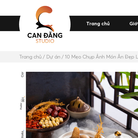
Trang chủ
Giớ
Trang chủ
/
Dự án
/ 10 Mẹo Chụp Ảnh Món Ăn Đẹp Lu