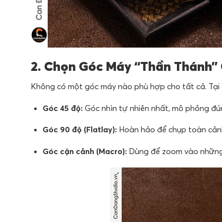
2. Chọn Góc Máy “Thần Thánh”
Không có một góc máy nào phù hợp cho tất cả. Tại dự
Góc 45 độ:
Góc nhìn tự nhiên nhất, mô phỏng đún
Góc 90 độ (Flatlay):
Hoàn hảo để chụp toàn cảnh b
Góc cận cảnh (Macro):
Dùng để zoom vào những c