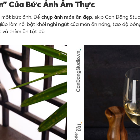
ồn” Của Bức Ảnh Ẩm Thực
a một bức ảnh. Để
chụp ảnh món ăn đẹp
, ekip Can Đăng Stud
giúp làm nổi bật khói nghi ngút của món ăn nóng, tạo độ bón
c và thèm ăn tột độ.