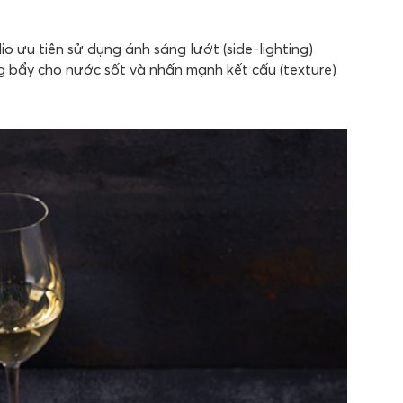
io ưu tiên sử dụng ánh sáng lướt (side-lighting)
g bẩy cho nước sốt và nhấn mạnh kết cấu (texture)