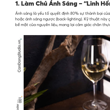
1. Làm Chủ Ánh Sáng – “Linh H
Ánh sáng là yếu tố quyết định 80% sự thành bại củ
hoặc ánh sáng ngược (back-lighting). Kỹ thuật này 
bề mặt của nguyên liệu, mang lại cảm giác chân thự