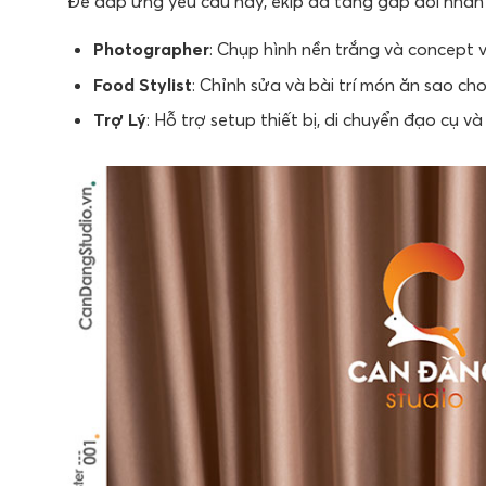
Để đáp ứng yêu cầu này, ekip đã tăng gấp đôi nhân
Photographer
: Chụp hình nền trắng và concept 
Food Stylist
: Chỉnh sửa và bài trí món ăn sao ch
Trợ Lý
: Hỗ trợ setup thiết bị, di chuyển đạo cụ v