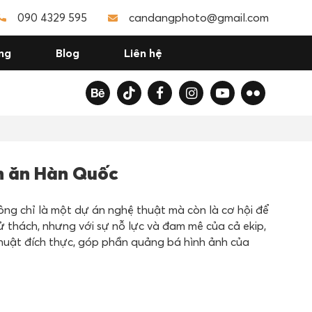
090 4329 595
candangphoto@gmail.com
ng
Blog
Liên hệ
 ăn Hàn Quốc
g chỉ là một dự án nghệ thuật mà còn là cơ hội để
 thách, nhưng với sự nỗ lực và đam mê của cả ekip,
huật đích thực, góp phần quảng bá hình ảnh của