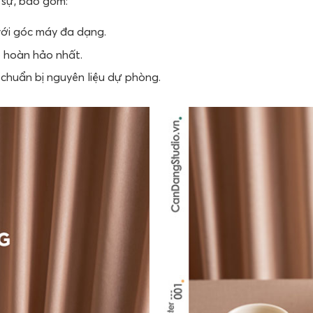
 sự, bao gồm:
với góc máy đa dạng.
o hoàn hảo nhất.
à chuẩn bị nguyên liệu dự phòng.