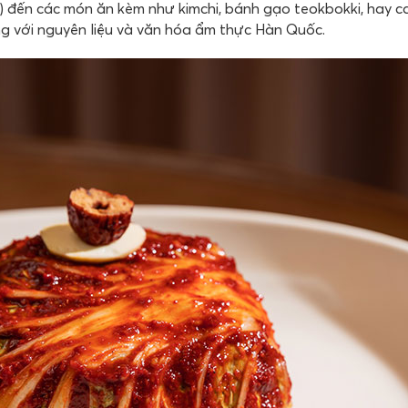
 đến các món ăn kèm như kimchi, bánh gạo teokbokki, hay c
ọng với nguyên liệu và văn hóa ẩm thực Hàn Quốc.