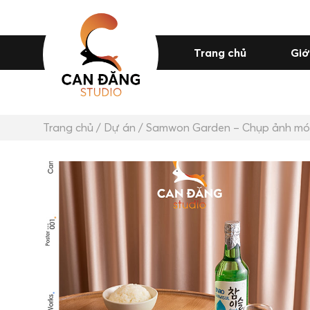
Trang chủ
Giớ
Trang chủ
/
Dự án
/ Samwon Garden – Chụp ảnh mó