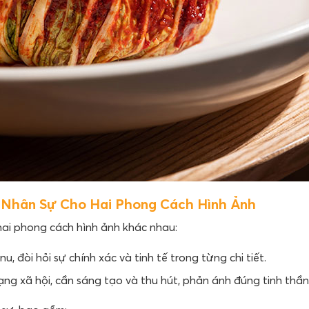
i Nhân Sự Cho Hai Phong Cách Hình Ảnh
hai phong cách hình ảnh khác nhau:
nu, đòi hỏi sự chính xác và tinh tế trong từng chi tiết.
ạng xã hội, cần sáng tạo và thu hút, phản ánh đúng tinh th