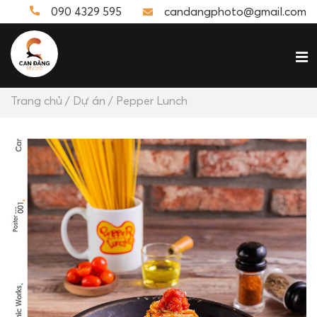
090 4329 595
candangphoto@gmail.com
Trang chủ
/
Dự án
/ Pepper Lunch