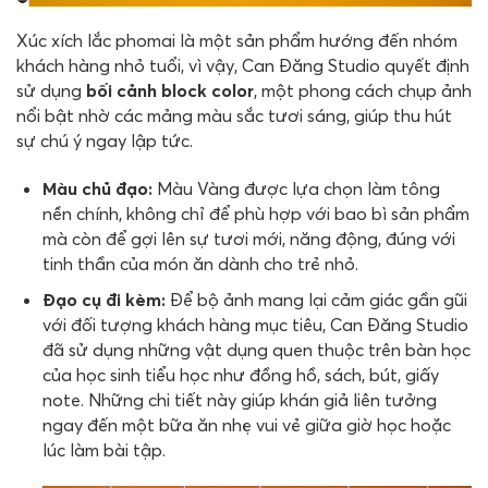
Xúc xích lắc phomai là một sản phẩm hướng đến nhóm
khách hàng nhỏ tuổi, vì vậy, Can Đăng Studio quyết định
sử dụng
bối cảnh block color
, một phong cách chụp ảnh
nổi bật nhờ các mảng màu sắc tươi sáng, giúp thu hút
sự chú ý ngay lập tức.
Màu chủ đạo:
Màu Vàng được lựa chọn làm tông
nền chính, không chỉ để phù hợp với bao bì sản phẩm
mà còn để gợi lên sự tươi mới, năng động, đúng với
tinh thần của món ăn dành cho trẻ nhỏ.
Đạo cụ đi kèm:
Để bộ ảnh mang lại cảm giác gần gũi
với đối tượng khách hàng mục tiêu, Can Đăng Studio
đã sử dụng những vật dụng quen thuộc trên bàn học
của học sinh tiểu học như đồng hồ, sách, bút, giấy
note. Những chi tiết này giúp khán giả liên tưởng
ngay đến một bữa ăn nhẹ vui vẻ giữa giờ học hoặc
lúc làm bài tập.