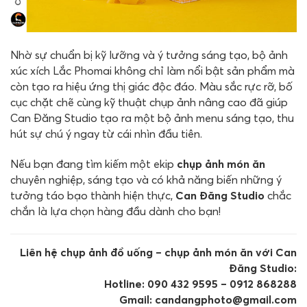
Nhờ sự chuẩn bị kỹ lưỡng và ý tưởng sáng tạo, bộ ảnh
xúc xích Lắc Phomai không chỉ làm nổi bật sản phẩm mà
còn tạo ra hiệu ứng thị giác độc đáo. Màu sắc rực rỡ, bố
cục chặt chẽ cùng kỹ thuật chụp ảnh nâng cao đã giúp
Can Đăng Studio tạo ra một bộ ảnh menu sáng tạo, thu
hút sự chú ý ngay từ cái nhìn đầu tiên.
Nếu bạn đang tìm kiếm một ekip
chụp ảnh món ăn
chuyên nghiệp, sáng tạo và có khả năng biến những ý
tưởng táo bạo thành hiện thực,
Can Đăng Studio
chắc
chắn là lựa chọn hàng đầu dành cho bạn!
Liên hệ chụp ảnh đồ uống – chụp ảnh món ăn với Can
Đăng Studio:
Hotline: 090 432 9595 – 0912 868288
Gmail: candangphoto@gmail.com