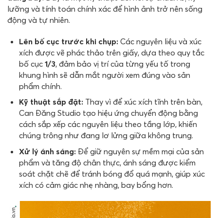
lưỡng và tính toán chính xác để hình ảnh trở nên sống
động và tự nhiên.
Lên bố cục trước khi chụp:
Các nguyên liệu và xúc
xích được vẽ phác thảo trên giấy, dựa theo quy tắc
bố cục
1/3
, đảm bảo vị trí của từng yếu tố trong
khung hình sẽ dẫn mắt người xem đúng vào sản
phẩm chính.
Kỹ thuật sắp đặt:
Thay vì để xúc xích tĩnh trên bàn,
Can Đăng Studio tạo hiệu ứng chuyển động bằng
cách sắp xếp các nguyên liệu theo tầng lớp, khiến
chúng trông như đang lơ lửng giữa không trung.
Xử lý ánh sáng:
Để giữ nguyên sự mềm mại của sản
phẩm và tăng độ chân thực, ánh sáng được kiểm
soát chặt chẽ để tránh bóng đổ quá mạnh, giúp xúc
xích có cảm giác nhẹ nhàng, bay bổng hơn.