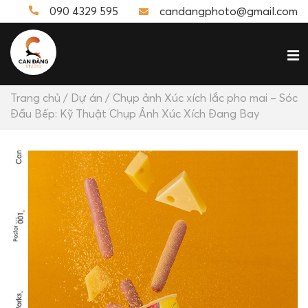
090 4329 595
candangphoto@gmail.com
Trang chủ
/
Dự án
/ Chụp ảnh Xúc xích lắc pho mai – Sóc
Đầu Bếp: Kỹ Thuật Chụp Ảnh Xúc Xích Đang Bay