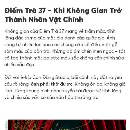
Điểm Trà 37 – Khi Không Gian Trở
Thành Nhân Vật Chính
Không gian của Điểm Trà 37 mang vẻ trầm mặc, tĩnh
lặng đặc trưng của một địa danh cấp quốc gia. Ánh
sáng tự nhiên lọc qua các khung cửa cổ điển, mặt gỗ
sẫm màu của bàn trà, những bộ ấm chén men ngọc – tất
cả tạo thành một palette màu sắc không cần chỉnh sửa
nhiều vẫn đẹp.
Đối với ê-kíp Can Đăng Studio, bối cảnh này đặt ra yêu
cầu rõ ràng:
ảnh phải thở được
. Không ồn ào, không giả
tạo. Từng khung hình phải truyền tải được sự tĩnh lặng
và chiều sâu vốn có của văn hóa thưởng trà.