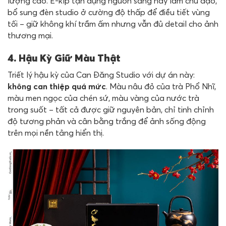
lượng cao. Ê-kíp tận dụng nguồn sáng này làm chủ đạo,
bổ sung đèn studio ở cường độ thấp để điều tiết vùng
tối – giữ không khí trầm ấm nhưng vẫn đủ detail cho ảnh
thương mại.
4. Hậu Kỳ Giữ Màu Thật
Triết lý hậu kỳ của Can Đăng Studio với dự án này:
không can thiệp quá mức
. Màu nâu đỏ của trà Phổ Nhĩ,
màu men ngọc của chén sứ, màu vàng của nước trà
trong suốt – tất cả được giữ nguyên bản, chỉ tinh chỉnh
độ tương phản và cân bằng trắng để ảnh sống động
trên mọi nền tảng hiển thị.