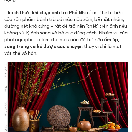
Thách thức khi chụp ảnh trà Phổ Nhĩ
nằm ở hình thức
của sản phẩm: bánh trà có màu nâu sẫm, bề mặt nhám,
đường nét khô cứng – rất dễ trở nên “chết” trên ảnh nếu
không xử lý ánh sáng và bố cục đúng cách. Nhiệm vụ của
photographer là làm cho màu nâu đó trở nên
ấm áp,
sang trọng và kể được câu chuyện
thay vì chỉ là một
vật thể vô hồn.