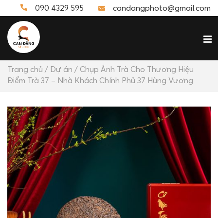
090 4329 595
candangphoto@gmail.com
Trang chủ
/
Dự án
/ Chụp Ảnh Trà Cho Thương Hiệu
Điểm Trà 37 – Nhà Khách Chính Phủ 37 Hùng Vương