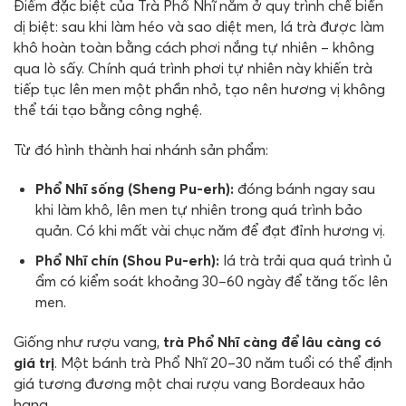
Điểm đặc biệt của Trà Phổ Nhĩ nằm ở quy trình chế biến
dị biệt: sau khi làm héo và sao diệt men, lá trà được làm
khô hoàn toàn bằng cách phơi nắng tự nhiên – không
qua lò sấy. Chính quá trình phơi tự nhiên này khiến trà
tiếp tục lên men một phần nhỏ, tạo nên hương vị không
thể tái tạo bằng công nghệ.
Từ đó hình thành hai nhánh sản phẩm:
Phổ Nhĩ sống (Sheng Pu-erh):
đóng bánh ngay sau
khi làm khô, lên men tự nhiên trong quá trình bảo
quản. Có khi mất vài chục năm để đạt đỉnh hương vị.
Phổ Nhĩ chín (Shou Pu-erh):
lá trà trải qua quá trình ủ
ẩm có kiểm soát khoảng 30–60 ngày để tăng tốc lên
men.
Giống như rượu vang,
trà Phổ Nhĩ càng để lâu càng có
giá trị
. Một bánh trà Phổ Nhĩ 20–30 năm tuổi có thể định
giá tương đương một chai rượu vang Bordeaux hảo
hạng.