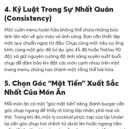
4. Kỷ Luật Trong Sự Nhất Quán
(Consistency)
Một cuốn menu hoàn hảo không thể chứa những bức
ảnh lộn xộn về góc máy và ánh sáng. Bạn cần thiết lập
một quy chuẩn ngay từ đầu: Chụp cùng một tiêu cự ống
kính, cùng một góc độ (ví dụ: góc 45 độ hoặc flatlay 90
độ), và giữ nguyên cường độ ánh sáng xuyên suốt buổi
chụp để đảm bảo khi đặt các món cạnh nhau trên một
trang menu, chúng tạo thành một tổng thể hài hòa.
5. Chọn Góc “Mặt Tiền” Xuất Sắc
Nhất Của Món Ăn
Mỗi món ăn có một “góc mặt tiền” riêng. Bánh burger cần
góc chụp ngang để thấy rõ từng lớp nhân, phô mai và
thịt. Trong khi đó, một ly cocktail phức tạp của Up Under
lại cần góc chụp hơi chếch từ dưới lên hoặc ngang tầm