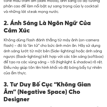
tone màu trầm ấm (dark mood), ánh sáng có độ tương
phản cao để làm nổi bật sự sang trọng của ly cocktail
và những lát steak mọng nước.
2. Ánh Sáng Là Ngôn Ngữ Của
Cảm Xúc
Không dùng flash đánh thẳng từ máy ảnh (on-camera
flash) – đó là “án tử” cho bức ảnh món ăn. Hãy sử dụng
ánh sáng lướt từ một bên (Side-lighting) hoặc ánh sáng
ngược (Back-lighting) kết hợp với các tản sáng (softbox)
để tạo ra các vùng sáng – tối (highlight & shadow) rõ rệt.
Điều này giúp tôn lên hình khối và độ bóng bẩy tự nhiên
của ẩm thực.
3. Tư Duy Bố Cục “Không Gian
Âm” (Negative Space) Cho
Designer