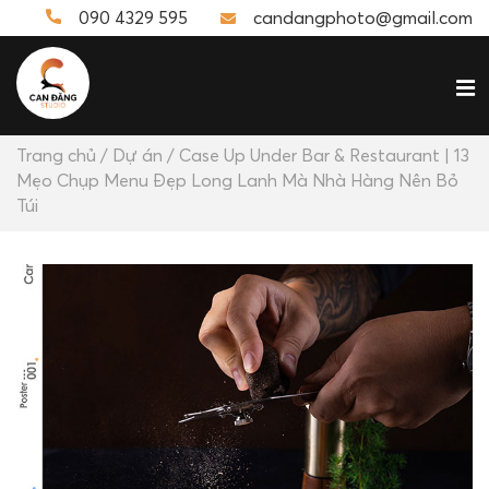
090 4329 595
candangphoto@gmail.com
Trang chủ
/
Dự án
/ Case Up Under Bar & Restaurant | 13
Mẹo Chụp Menu Đẹp Long Lanh Mà Nhà Hàng Nên Bỏ
Túi