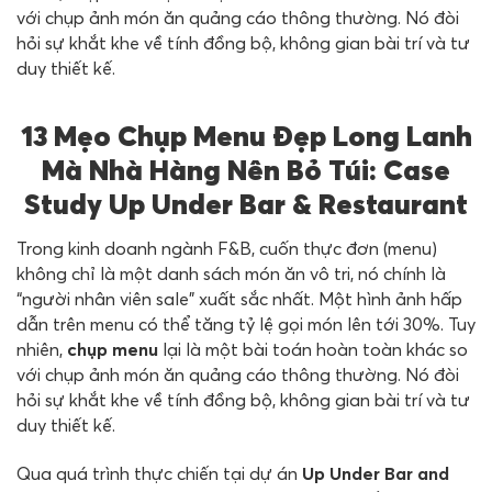
với chụp ảnh món ăn quảng cáo thông thường. Nó đòi
hỏi sự khắt khe về tính đồng bộ, không gian bài trí và tư
duy thiết kế.
13 Mẹo Chụp Menu Đẹp Long Lanh
Mà Nhà Hàng Nên Bỏ Túi: Case
Study Up Under Bar & Restaurant
Trong kinh doanh ngành F&B, cuốn thực đơn (menu)
không chỉ là một danh sách món ăn vô tri, nó chính là
“người nhân viên sale” xuất sắc nhất. Một hình ảnh hấp
dẫn trên menu có thể tăng tỷ lệ gọi món lên tới 30%. Tuy
nhiên,
chụp menu
lại là một bài toán hoàn toàn khác so
với chụp ảnh món ăn quảng cáo thông thường. Nó đòi
hỏi sự khắt khe về tính đồng bộ, không gian bài trí và tư
duy thiết kế.
Qua quá trình thực chiến tại dự án
Up Under Bar and