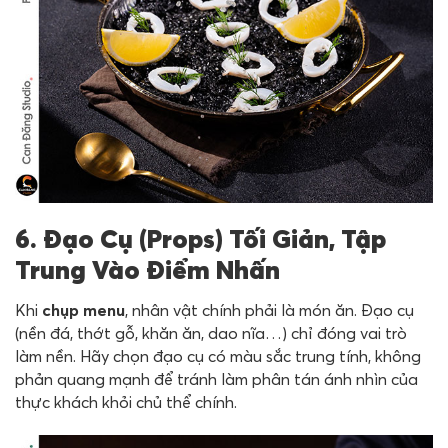
6. Đạo Cụ (Props) Tối Giản, Tập
Trung Vào Điểm Nhấn
Khi
chụp menu
, nhân vật chính phải là món ăn. Đạo cụ
(nền đá, thớt gỗ, khăn ăn, dao nĩa…) chỉ đóng vai trò
làm nền. Hãy chọn đạo cụ có màu sắc trung tính, không
phản quang mạnh để tránh làm phân tán ánh nhìn của
thực khách khỏi chủ thể chính.