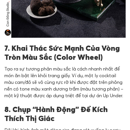
7. Khai Thác Sức Mạnh Của Vòng
Tròn Màu Sắc (Color Wheel)
Tạo ra sự tương phản màu sắc là cách nhanh nhất để
món ăn bật lên khỏi trang giấy. Ví dụ, một ly cocktail
màu cam/đỏ sẽ vô cùng rực rỡ khi được đặt trên phông
nền có tone màu xanh dương trầm (màu tương phản) –
một kỹ thuật được áp dụng triệt để tại dự án Up Under.
8. Chụp “Hành Động” Để Kích
Thích Thị Giác
Đôi khi, hình ảnh một dòng siro đang rót xuống ly rượu,