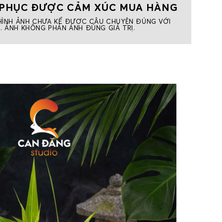
PHỤC ĐƯỢC CẢM XÚC MUA HÀNG
ÌNH ẢNH CHƯA KỂ ĐƯỢC CÂU CHUYỆN ĐÚNG VỚI
. ẢNH KHÔNG PHẢN ÁNH ĐÚNG GIÁ TRỊ.