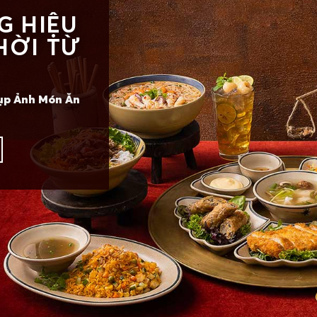
G HIỆU
HỜI TỪ
ụp Ảnh Món Ăn