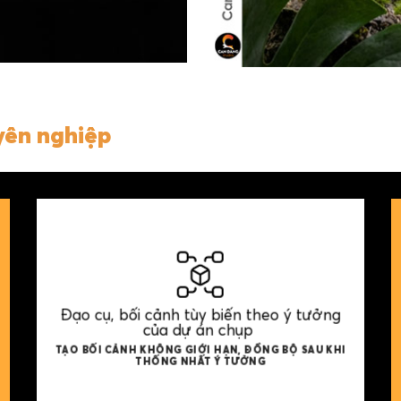
yên nghiệp
Đạo cụ, bối cảnh tùy biến theo ý tưởng
của dự án chụp
TẠO BỐI CẢNH KHÔNG GIỚI HẠN, ĐỒNG BỘ SAU KHI
THỐNG NHẤT Ý TƯỞNG