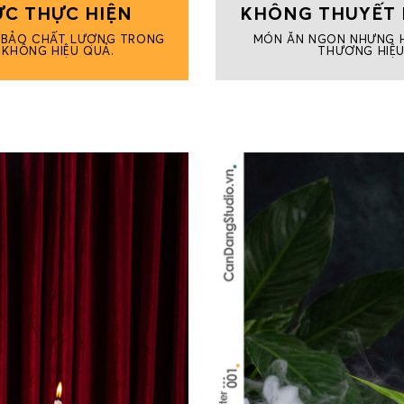
C THỰC HIỆN
KHÔNG THUYẾT 
M BẢO CHẤT LƯỢNG TRONG
MÓN ĂN NGON NHƯNG H
 KHÔNG HIỆU QUẢ.
THƯƠNG HIỆU