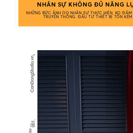
NHÂN SỰ KHÔNG ĐỦ NĂNG LỰ
NHỮNG BỨC ẢNH DO NHÂN SỰ THỰC HIỆN, KO ĐẢ
TRUYỀN THÔNG. ĐẦU TƯ THIẾT BỊ TỐN KÉM