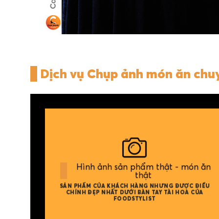
Dịch vụ Chụp ảnh món ăn chu
Hình ảnh sản phẩm thật - món ăn
thật
SẢN PHẨM CỦA KHÁCH HÀNG NHƯNG ĐƯỢC ĐIỀU
CHỈNH ĐẸP NHẤT DƯỚI BÀN TAY TÀI HOA CỦA
FOODSTYLIST