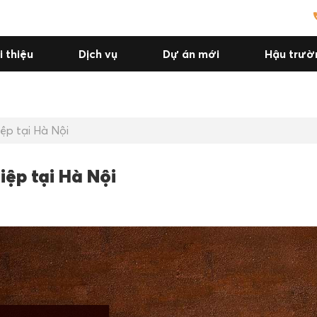
i thiệu
Dịch vụ
Dự án mới
Hậu trườ
p tại Hà Nội
ệp tại Hà Nội