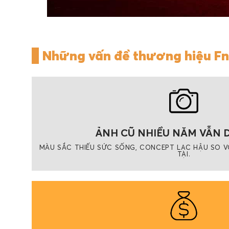
Những vấn đề thương hiệu Fn
ẢNH CŨ NHIỀU NĂM VẪN 
MÀU SẮC THIẾU SỨC SỐNG, CONCEPT LẠC HẬU SO VỚ
TẠI.