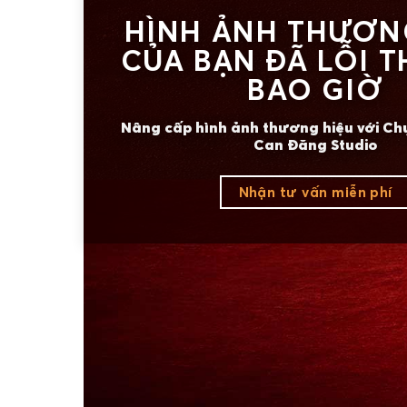
HÌNH ẢNH THƯƠN
CỦA BẠN ĐÃ LỖI T
BAO GIỜ
Nâng cấp hình ảnh thương hiệu với Ch
Can Đăng Studio
Nhận tư vấn miễn phí