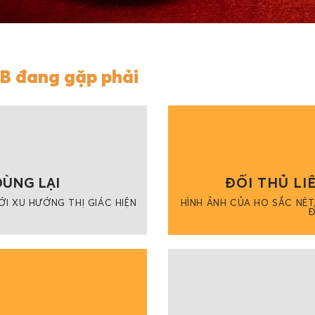
B đang gặp phải
DÙNG LẠI
ĐỐI THỦ LI
I XU HƯỚNG THỊ GIÁC HIỆN
HÌNH ẢNH CỦA HỌ SẮC NÉT
Đ