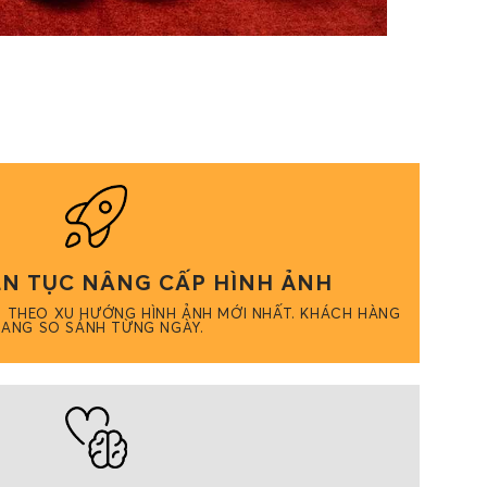
ÊN TỤC NÂNG CẤP HÌNH ẢNH
, THEO XU HƯỚNG HÌNH ẢNH MỚI NHẤT. KHÁCH HÀNG
ANG SO SÁNH TỪNG NGÀY.