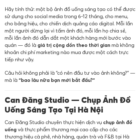
Hãy tính thử: một bộ ảnh đồ uống sáng tạo có thể được
sử dụng cho social media trong 6-12 tháng, cho menu,
cho bảng hiệu, cho chiến dịch quảng cáo digital. Mỗi lần
một người dừng lại vì tấm ảnh đó, mỗi lần họ chia sẻ,
mỗi lần ảnh đó dẫn dắt một khách hàng mới bước vào
quán — đó là
giá trị cộng dồn theo thời gian
mà không
khoản chi phí marketing nào mua được một cách trực
tiếp như vậy.
Câu hỏi không phải là “có nên đầu tư vào ảnh không?” —
mà là
“bao lâu nữa bạn mới bắt đầu?”
Can Đăng Studio — Chụp Ảnh Đồ
Uống Sáng Tạo Tại Hà Nội
Can Đăng Studio chuyên thực hiện dịch vụ
chụp ảnh đồ
uống
và thực phẩm thương mại cao cấp cho các
thương hiệu cà phê, nhà hàng, quán trà và F&B tại Hà