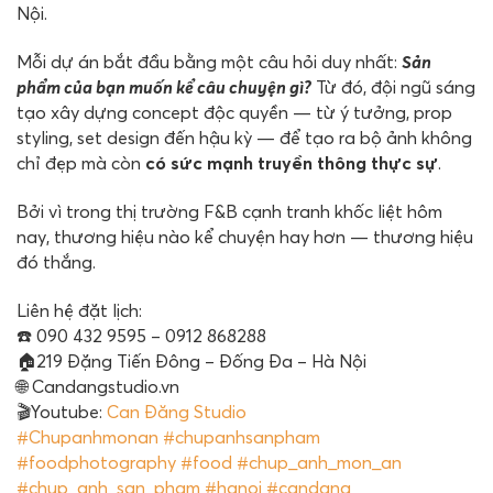
Nội.
Mỗi dự án bắt đầu bằng một câu hỏi duy nhất:
Sản
phẩm của bạn muốn kể câu chuyện gì?
Từ đó, đội ngũ sáng
tạo xây dựng concept độc quyền — từ ý tưởng, prop
styling, set design đến hậu kỳ — để tạo ra bộ ảnh không
chỉ đẹp mà còn
có sức mạnh truyền thông thực sự
.
Bởi vì trong thị trường F&B cạnh tranh khốc liệt hôm
nay, thương hiệu nào kể chuyện hay hơn — thương hiệu
đó thắng.
Liên hệ đặt lịch:
☎️ 090 432 9595 – 0912 868288
🏠219 Đặng Tiến Đông – Đống Đa – Hà Nội
🌐 Candangstudio.vn
🎬Youtube:
Can Đăng Studio
#Chupanhmonan
#chupanhsanpham
#foodphotography
#food
#chup_anh_mon_an
#chup_anh_san_pham
#hanoi
#candang