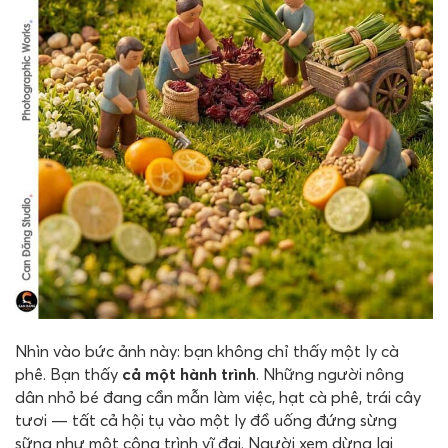
Nhìn vào bức ảnh này: bạn không chỉ thấy một ly cà
phê. Bạn thấy
cả một hành trình
. Những người nông
dân nhỏ bé đang cần mẫn làm việc, hạt cà phê, trái cây
tươi — tất cả hội tụ vào một ly đồ uống đứng sừng
sững như một công trình vĩ đại. Người xem dừng lại