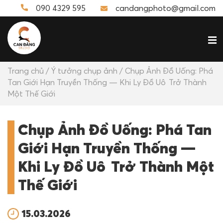
090 4329 595
candangphoto@gmail.com
Trang chủ
/
Ý tưởng chụp ảnh
/ Chụp Ảnh Đồ Uống: Phá
Tan Giới Hạn Truyền Thống — Khi Ly Đồ Uô Trở Thành
Một Thế Giới
Chụp Ảnh Đồ Uống: Phá Tan
Giới Hạn Truyền Thống —
Khi Ly Đồ Uô Trở Thành Một
Thế Giới
15.03.2026