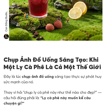
Chụp Ảnh Đồ Uống Sáng Tạo: Khi
Một Ly Cà Phê Là Cả Một Thế Giới
Đây là lúc
chụp ảnh đồ uống
sáng tạo thực sự phát huy
sức mạnh của nó.
Thay vì hỏi “chụp ly cà phê này như thế nào cho đẹp?” —
câu hỏi đúng phải là:
“Ly cà phê này muốn kể câu
chuyện gì?”