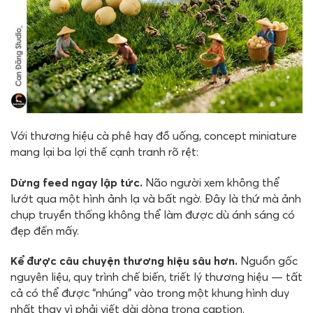
Với thương hiệu cà phê hay đồ uống, concept miniature
mang lại ba lợi thế cạnh tranh rõ rệt:
Dừng feed ngay lập tức.
Não người xem không thể
lướt qua một hình ảnh lạ và bất ngờ. Đây là thứ mà ảnh
chụp truyền thống không thể làm được dù ánh sáng có
đẹp đến mấy.
Kể được câu chuyện thương hiệu sâu hơn.
Nguồn gốc
nguyên liệu, quy trình chế biến, triết lý thương hiệu — tất
cả có thể được “nhúng” vào trong một khung hình duy
nhất thay vì phải viết dài dòng trong caption.