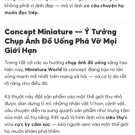
không phải vì ảnh đẹp — mà vì ảnh
có câu chuyện họ
muốn đọc tiếp.
Concept Miniature — Ý Tưởng
Chụp Ảnh Đồ Uống Phá Vỡ Mọi
Giới Hạn
Trong tất cả các xu hướng
chụp ảnh đồ uống
sáng tạo
hiện nay,
Miniature World
là concept đang tạo ra làn
sóng mạnh mẽ nhất trên mạng xã hội — và có lý do rất
rõ ràng cho điều đó.
Kỹ thuật này đặt sản phẩm vào một thế giới thu nhỏ
được dàn dựng tỉ mỉ: những nhân vật tí hon, cảnh vật,
câu chuyện diễn ra xung quanh sản phẩm như trung tâm
của một vũ trụ riêng. Kết quả là hình ảnh vừa
siêu thực
vừa
cực kỳ cảm xúc
— kéo người xem vào một thế giới
họ muốn khám phá thêm.