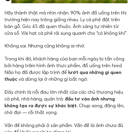
Hãy thành thật mà nhìn nhận: 90% ảnh đồ uống trên thị
trường hiện nay trông giống nhau. Ly cà phê đặt trên
bàn gỗ. Góc 45 độ quen thuộc. Ánh sáng tự nhiên từ
cửa sổ. Vài hạt cà phê rải xung quanh cho “có không khí”.
Không sai. Nhưng cũng không ai nhớ.
Trong khi đó, khách hàng của bạn mỗi ngày bị tấn công
bởi hàng trăm hình ảnh thực phẩm, đồ uống trên feed.
Não họ đã được lập trình để
lướt qua những gì quen
thuộc
và dừng lại ở những gì bất ngờ.
Đây chính là nỗi đau lớn nhất của các chủ thương hiệu
cà phê, nhà hàng, quán trà:
đầu tư vào ảnh nhưng
không tạo ra được sự khác biệt.
Chụp xong, đăng lên,
chờ đợi — rồi thất vọng.
Vấn đề không phải ở sản phẩm. Vấn đề là ảnh chưa đủ
sức để khiến người ta dừng lại.