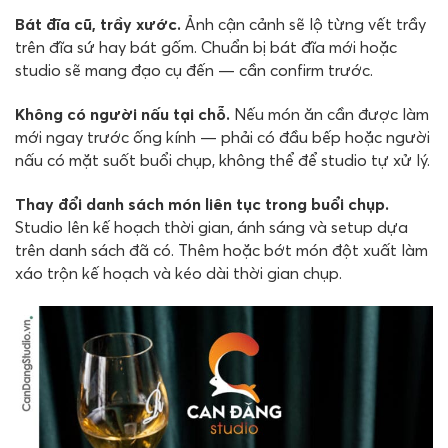
Bát đĩa cũ, trầy xước.
Ảnh cận cảnh sẽ lộ từng vết trầy
trên đĩa sứ hay bát gốm. Chuẩn bị bát đĩa mới hoặc
studio sẽ mang đạo cụ đến — cần confirm trước.
Không có người nấu tại chỗ.
Nếu món ăn cần được làm
mới ngay trước ống kính — phải có đầu bếp hoặc người
nấu có mặt suốt buổi chụp, không thể để studio tự xử lý.
Thay đổi danh sách món liên tục trong buổi chụp.
Studio lên kế hoạch thời gian, ánh sáng và setup dựa
trên danh sách đã có. Thêm hoặc bớt món đột xuất làm
xáo trộn kế hoạch và kéo dài thời gian chụp.