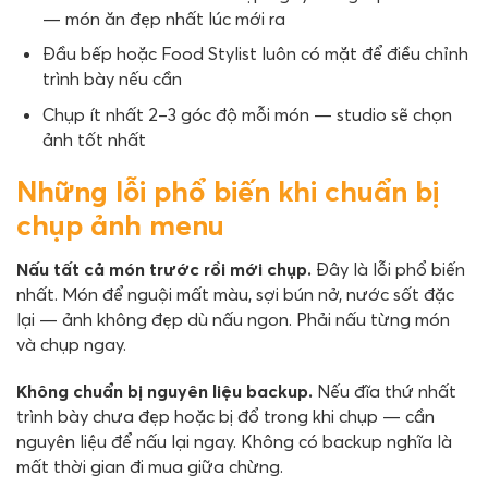
— món ăn đẹp nhất lúc mới ra
Đầu bếp hoặc Food Stylist luôn có mặt để điều chỉnh
trình bày nếu cần
Chụp ít nhất 2–3 góc độ mỗi món — studio sẽ chọn
ảnh tốt nhất
Những lỗi phổ biến khi chuẩn bị
chụp ảnh menu
Nấu tất cả món trước rồi mới chụp.
Đây là lỗi phổ biến
nhất. Món để nguội mất màu, sợi bún nở, nước sốt đặc
lại — ảnh không đẹp dù nấu ngon. Phải nấu từng món
và chụp ngay.
Không chuẩn bị nguyên liệu backup.
Nếu đĩa thứ nhất
trình bày chưa đẹp hoặc bị đổ trong khi chụp — cần
nguyên liệu để nấu lại ngay. Không có backup nghĩa là
mất thời gian đi mua giữa chừng.