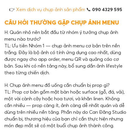
👉
Xem dịch vụ chụp ảnh sản phẩm
📞
090 4329 595
CÂU HỎI THƯỜNG GẶP CHỤP ẢNH MENU
H: Quán nhỏ nên bắt đầu từ nhóm ý tưởng chụp ảnh
menu nào trước?
TL: Ưu tiên Nhóm 1 — chụp ảnh menu cơ bản trên nền
trắng. Đây là bộ ảnh có tính ứng dụng cao nhất, dùng
được ngay cho app order, menu QR và quảng cáo cơ
bản. Sau khi có nền tảng này, bổ sung dần ảnh lifestyle
theo từng chiến dịch.
H: Chụp ảnh menu đồ uống cần chuẩn bị prop gì?
TL: Prop cơ bản gồm mặt bàn hoặc surface (gỗ, đá, vải),
một vài cành cây hoặc hoa tươi, và khăn linen. Không
cần nhiều — prop càng ít, ảnh càng dễ nhất quán và dễ
dùng trên nhiều nền tảng. Phần này do Can Đăng Studio
chuẩn bị, thương hiệu của bạn chỉ cần thực hiện nhưng
món đẹp mắt sẽ có một buổi chụp ảnh thành công.