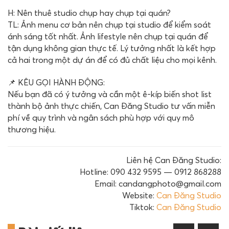
H: Nên thuê studio chụp hay chụp tại quán?
TL: Ảnh menu cơ bản nên chụp tại studio để kiểm soát
ánh sáng tốt nhất. Ảnh lifestyle nên chụp tại quán để
tận dụng không gian thực tế. Lý tưởng nhất là kết hợp
cả hai trong một dự án để có đủ chất liệu cho mọi kênh.
📌 KÊU GỌI HÀNH ĐỘNG:
Nếu bạn đã có ý tưởng và cần một ê-kíp biến shot list
thành bộ ảnh thực chiến, Can Đăng Studio tư vấn miễn
phí về quy trình và ngân sách phù hợp với quy mô
thương hiệu.
Liên hệ Can Đăng Studio:
Hotline: 090 432 9595 — 0912 868288
Email: candangphoto@gmail.com
Website:
Can Đăng Studio
Tiktok:
Can Đăng Studio