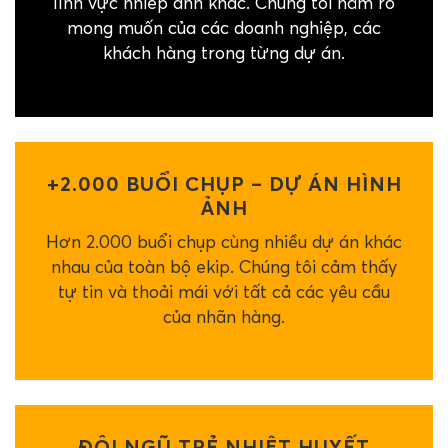
lĩnh vực nhiếp ảnh khác. Chúng tôi nắm rõ
mong muốn của các doanh nghiệp, các
khách hàng trong từng dự án.
+2.000 BUỔI CHỤP – DỰ ÁN HÌNH
ẢNH
Hơn 2.000 buổi chụp cùng nhiều dự án khác
nhau của toàn bộ ekip. Chúng tôi cảm thấy
tự tin và thoải mái với tất cả các yêu cầu
của nhãn hàng.
ĐỘI NGŨ TRẺ NHIỆT HUYẾT