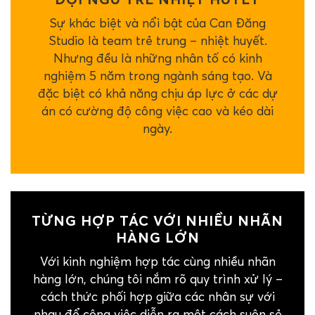
Sự khác biệt và nổi bật của Can Đăng
Studio là team trẻ trung – nhiệt huyết.
Nhưng đều là những nhân tố có kinh
nghiệm 5 năm trong ngành sáng tạo. Và
đặc biệt có khả năng chịu áp lực ở các dự
án có cường độ công việc cao và kéo dài
ngày.
TỪNG HỢP TÁC VỚI NHIỀU NHÃN
HÀNG LỚN
Với kinh nghiệm hợp tác cùng nhiều nhãn
hàng lớn, chúng tôi nắm rõ quy trình xử lý –
cách thức phối hợp giữa các nhân sự với
nhau để công việc diễn ra một cách suôn sẻ