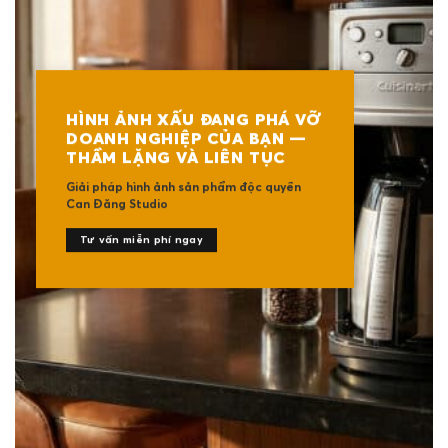
HÌNH ẢNH XẤU ĐANG PHÁ VỠ
DOANH NGHIỆP CỦA BẠN —
THẦM LẶNG VÀ LIÊN TỤC
Giải pháp hình ảnh sản phẩm độc quyền
Can Đăng Studio
Tư vấn miễn phí ngay